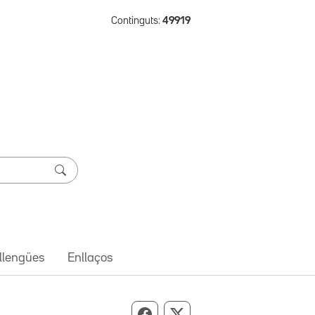
Continguts:
49919
 llengües
Enllaços