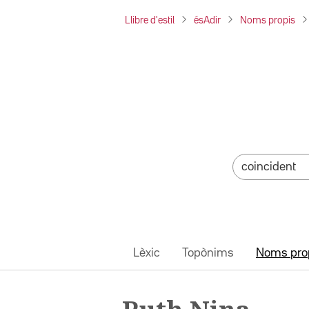
Llibre d'estil
ésAdir
Noms propis
Lèxic
Topònims
Noms pro