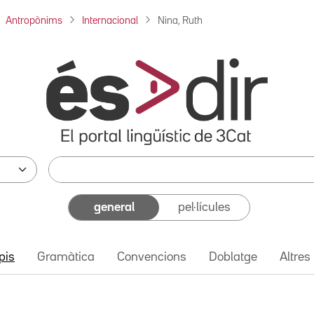
Antropònims
Internacional
Nina, Ruth
general
pel·lícules
pis
Gramàtica
Convencions
Doblatge
Altres