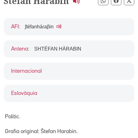
Stefan Harabin
Compartir pe
Compart
Co
ʃtéfanháɾaβin
AFI
:
SHTÉFAN HÀRABIN
Antena
:
Internacional
Eslovàquia
Polític.
Grafia original: Štefan Harabin.