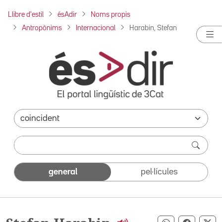
Llibre d'estil
ésAdir
Noms propis
Antropònims
Internacional
Harabin, Stefan
general
pel·lícules