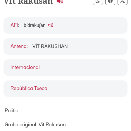
Vít Rakusan
Compartir pe
Compart
Co
bídrákuʃan
AFI
:
VÍT RÀKUSHAN
Antena
:
Internacional
República Txeca
Polític.
Grafia original: Vít Rakušan.