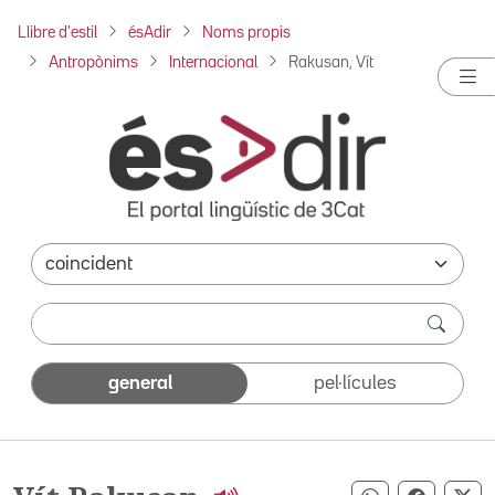
Llibre d'estil
ésAdir
Noms propis
Antropònims
Internacional
Rakusan, Vít
general
pel·lícules