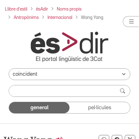
Llibre d'estil
ésAdir
Noms propis
Antropònims
Internacional
Wang Yang
general
pel·lícules