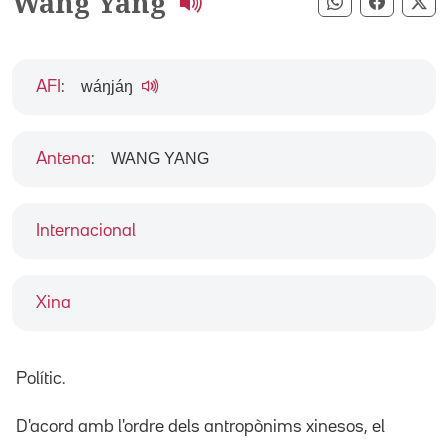
Wang Yang
Compartir pe
Compart
Co
wáŋjáŋ
AFI
:
WANG YANG
Antena
:
Internacional
Xina
Polític.
D'acord amb l'ordre dels antropònims xinesos, el