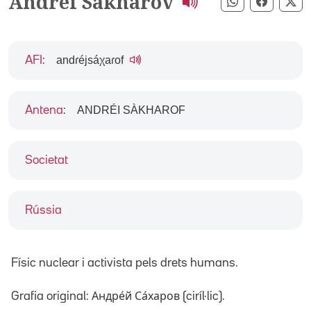
Andrei Sàkharov
Compartir pe
Compart
Co
andɾéjsáχaɾof
AFI
:
ANDRÉI SÀKHAROF
Antena
:
Societat
Rússia
Físic nuclear i activista pels drets humans.
Grafia original: Андре́й Са́харов (ciríl·lic).