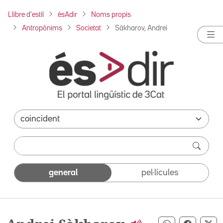
Llibre d'estil
ésAdir
Noms propis
Antropònims
Societat
Sàkharov, Andrei
general
pel·lícules