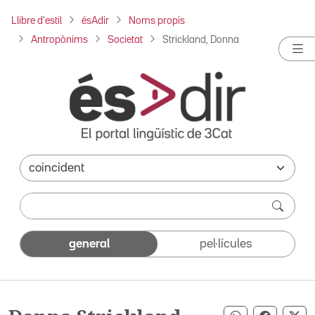
Llibre d'estil
ésAdir
Noms propis
Antropònims
Societat
Strickland, Donna
general
pel·lícules