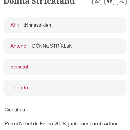
Donna Strickland
Compartir pe
Compart
Co
dɔ́nnəstɾíklən
AFI
:
DÒNNa STRÍKLaN
Antena
:
Societat
Canadà
Científica.
Premi Nobel de Física 2018, juntament amb Arthur