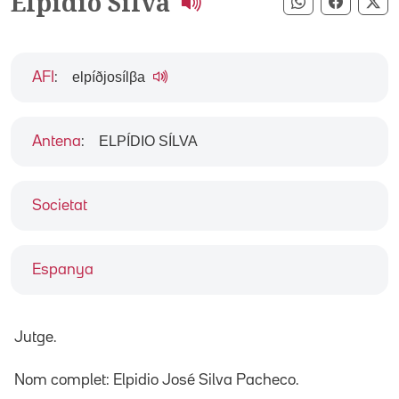
Elpidio Silva
Compartir pe
Compart
Co
elpíðjosílβa
AFI
:
ELPÍDIO SÍLVA
Antena
:
Societat
Espanya
Jutge.
Nom complet: Elpidio José Silva Pacheco.