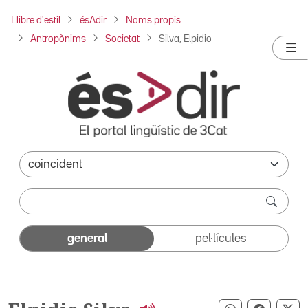
Llibre d'estil
ésAdir
Noms propis
Antropònims
Societat
Silva, Elpidio
general
pel·lícules