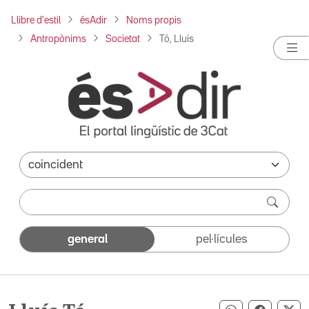
Llibre d'estil
ésAdir
Noms propis
Antropònims
Societat
Tó, Lluís
general
pel·lícules