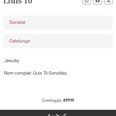
Lluís Tó
Compartir pe
Compart
Co
Societat
Catalunya
Jesuïta.
Nom complet: Lluís Tó González.
Continguts:
49919