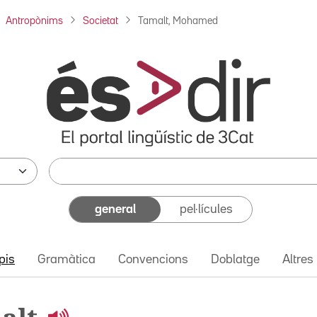
Antropònims
Societat
Tamalt, Mohamed
general
pel·lícules
pis
Gramàtica
Convencions
Doblatge
Altres