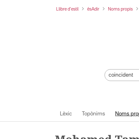
Llibre d'estil
ésAdir
Noms propis
Lèxic
Topònims
Noms pro