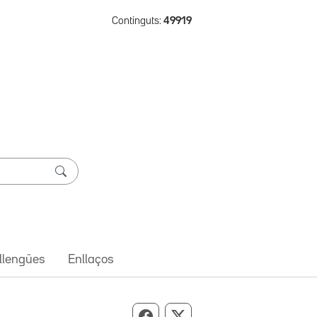
Continguts:
49919
 llengües
Enllaços