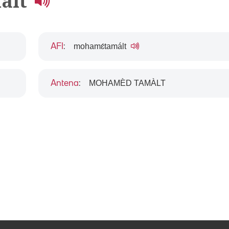
alt
mohamɛ́tamált
AFI
:
MOHAMÈD TAMÀLT
Antena
: