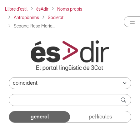
Llibre d'estil
ésAdir
Noms propis
Antropònims
Societat
Seoane, Rosa María...
general
pel·lícules