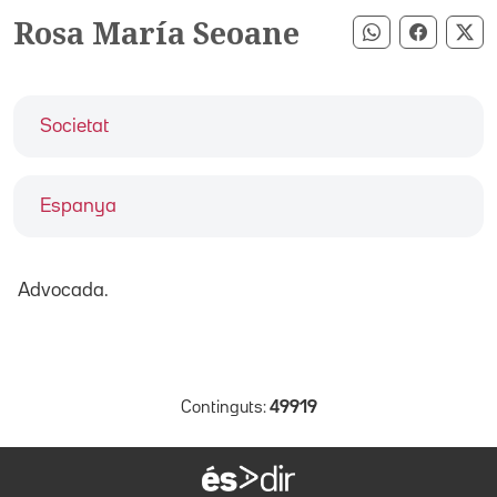
Rosa María Seoane
Compartir pe
Compart
Co
Societat
Espanya
Advocada.
Continguts:
49919