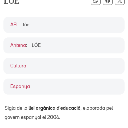
LOE
Compartir pe
Compart
Co
lóe
AFI
:
LÓE
Antena
:
Cultura
Espanya
Sigla de la
llei orgànica d'educació
, elaborada pel
govern espanyol el 2006.