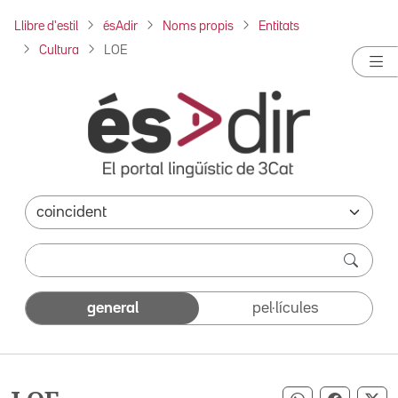
Llibre d'estil
ésAdir
Noms propis
Entitats
Cultura
LOE
general
pel·lícules