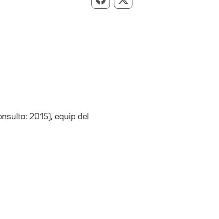
Compartir per Facebook
Compartir per X
onsulta: 2015), equip del