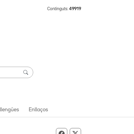
Continguts:
49919
 llengües
Enllaços