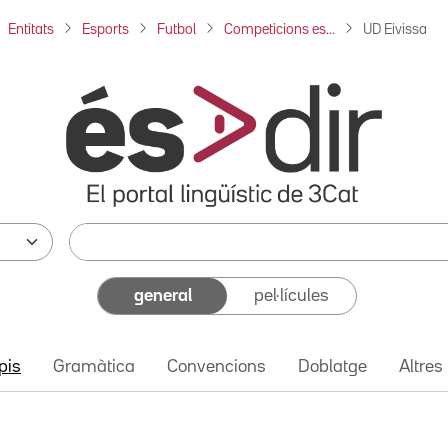
Entitats
Esports
Futbol
Competicions es...
UD Eivissa
general
pel·lícules
pis
Gramàtica
Convencions
Doblatge
Altres