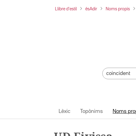
Llibre d'estil
ésAdir
Noms propis
Lèxic
Topònims
Noms pro