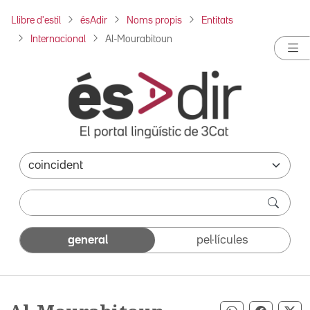
Llibre d'estil
ésAdir
Noms propis
Entitats
Internacional
Al-Mourabitoun
general
pel·lícules