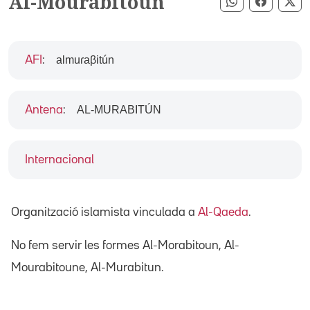
Al-Mourabitoun
Compartir pe
Compart
Co
almuɾaβitún
AFI
:
AL-MURABITÚN
Antena
:
Internacional
Organització islamista vinculada a
Al-Qaeda
.
No fem servir les formes Al-Morabitoun, Al-
Mourabitoune, Al-Murabitun.