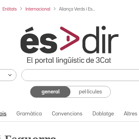
Entitats
Internacional
Aliança Verds i Es...
general
pel·lícules
pis
Gramàtica
Convencions
Doblatge
Altres