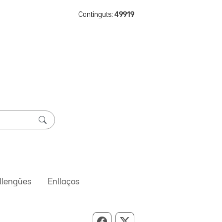
Continguts:
49919
 llengües
Enllaços