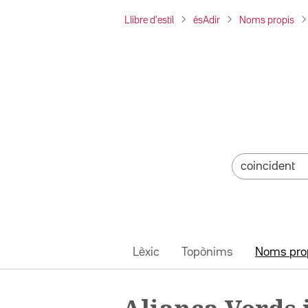
Llibre d'estil
ésAdir
Noms propis
Lèxic
Topònims
Noms pro