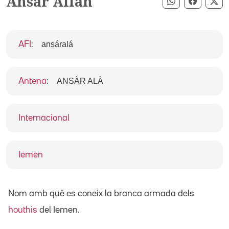
Ansar Allah
Compartir pe
Compart
Co
ansáralá
AFI
:
ANSÀR ALÀ
Antena
:
Internacional
Iemen
Nom amb què es coneix la branca armada dels
houthis
del Iemen.