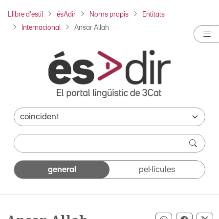
Llibre d'estil
ésAdir
Noms propis
Entitats
Internacional
Ansar Allah
general
pel·lícules