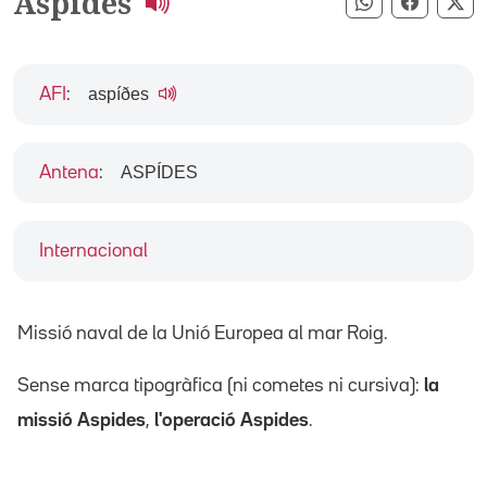
Aspides
Compartir pe
Compart
Co
aspíðes
AFI
:
ASPÍDES
Antena
:
Internacional
Missió naval de la Unió Europea al mar Roig.
Sense marca tipogràfica (ni cometes ni cursiva):
la
missió Aspides
,
l'operació Aspides
.