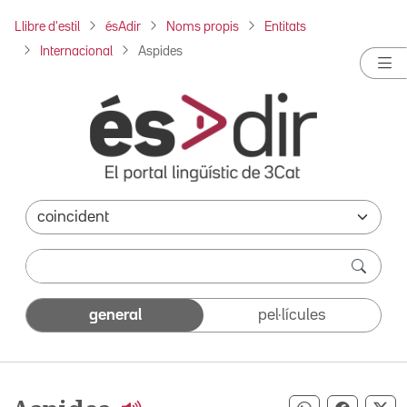
Llibre d'estil
ésAdir
Noms propis
Entitats
Internacional
Aspides
general
pel·lícules