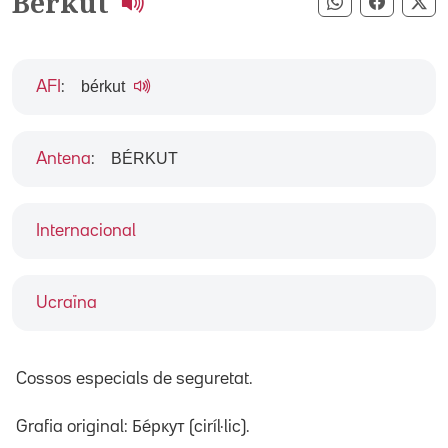
Bérkut
Compartir pe
Compart
Co
bérkut
AFI
:
BÉRKUT
Antena
:
Internacional
Ucraïna
Cossos especials de seguretat.
Grafia original: Бéркут (ciríl·lic).