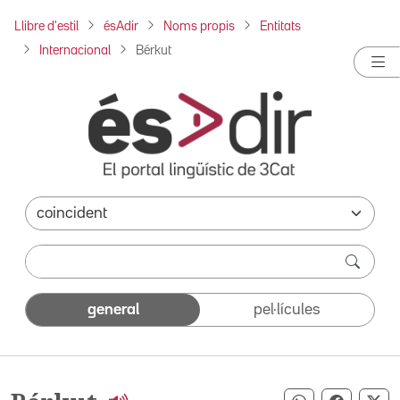
Llibre d'estil
ésAdir
Noms propis
Entitats
Internacional
Bérkut
general
pel·lícules