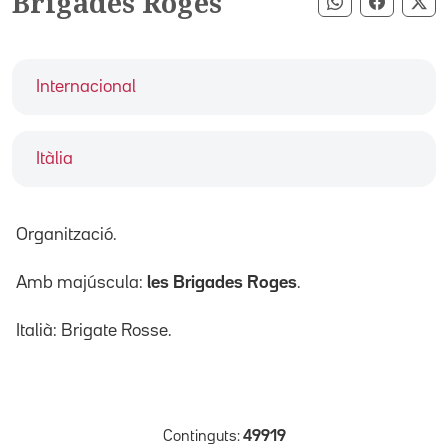
Brigades Roges
Compartir pe
Compart
Co
Internacional
Itàlia
Organització.
Amb majúscula:
les Brigades Roges
.
Italià: Brigate Rosse.
Continguts:
49919