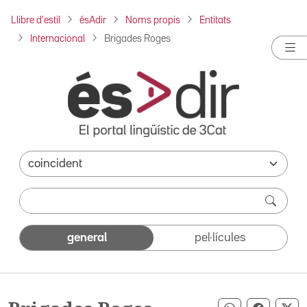
Llibre d'estil
ésAdir
Noms propis
Entitats
Internacional
Brigades Roges
general
pel·lícules