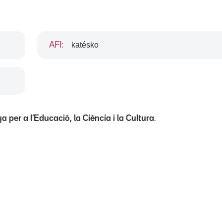
katésko
AFI
:
 per a l’Educació, la Ciència i la Cultura
.