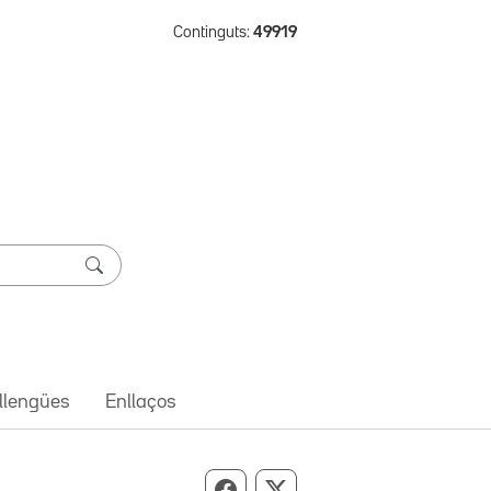
Continguts:
49919
 llengües
Enllaços