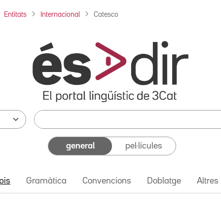
Entitats
Internacional
Catesco
general
pel·lícules
pis
Gramàtica
Convencions
Doblatge
Altres