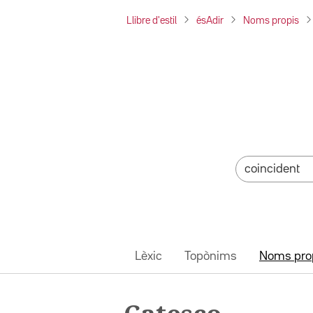
Llibre d'estil
ésAdir
Noms propis
Lèxic
Topònims
Noms pro