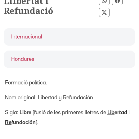
Llibertat i
Compartir pe
Compart
Refundació
Compartir pe
Internacional
Hondures
Formació política.
Nom original: Libertad y Refundación.
Sigla:
Libre
(fusió de les primeres lletres de
Lib
ertad
i
Re
fundación
).