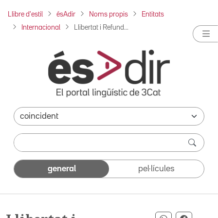
Llibre d'estil
ésAdir
Noms propis
Entitats
Internacional
Llibertat i Refund...
general
pel·lícules