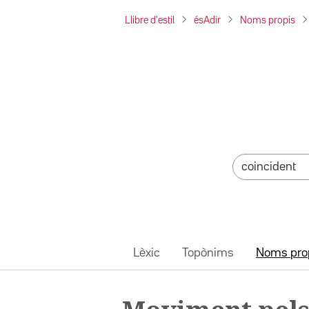
Llibre d'estil
ésAdir
Noms propis
Lèxic
Topònims
Noms pro