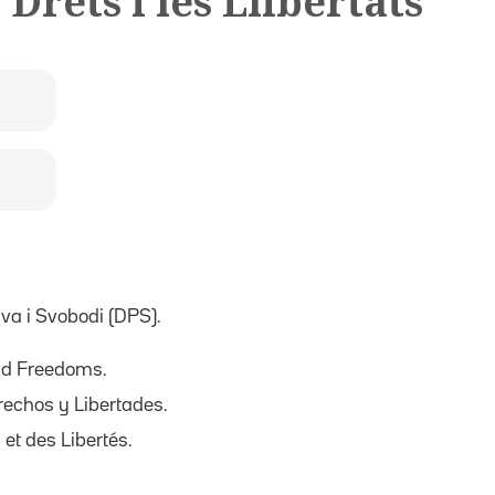
Drets i les Llibertats
ava i Svobodi (DPS).
nd Freedoms.
rechos y Libertades.
et des Libertés.