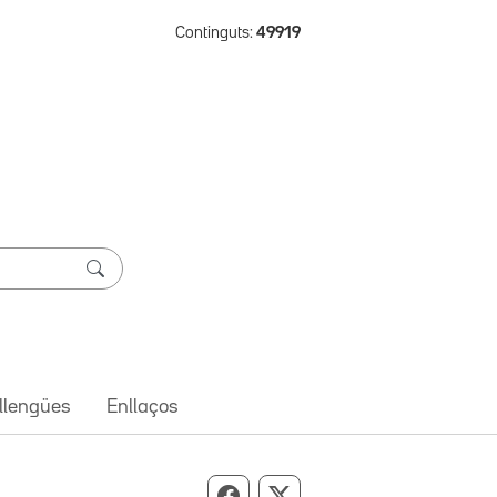
Continguts:
49919
 llengües
Enllaços