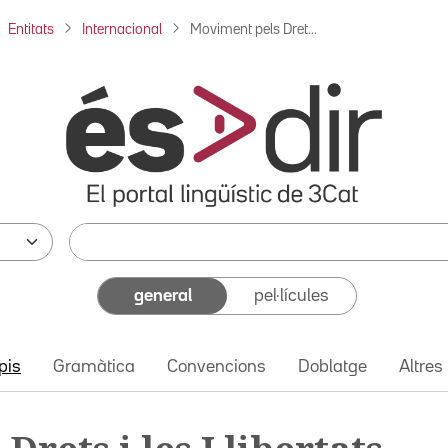
Entitats
Internacional
Moviment pels Dret...
general
pel·lícules
pis
Gramàtica
Convencions
Doblatge
Altres