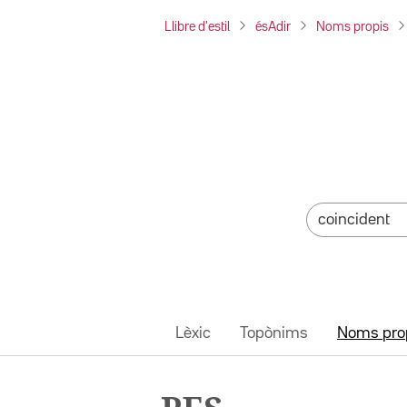
Llibre d'estil
ésAdir
Noms propis
Lèxic
Topònims
Noms pro