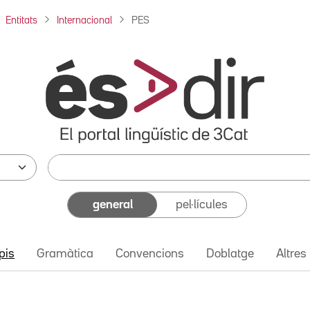
Entitats
Internacional
PES
general
pel·lícules
pis
Gramàtica
Convencions
Doblatge
Altres