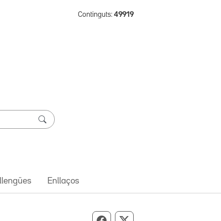
Continguts:
49919
 llengües
Enllaços