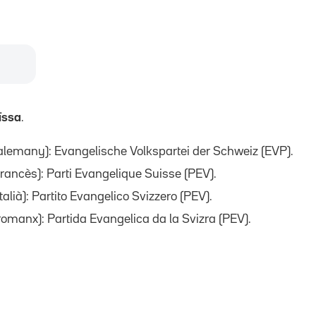
ïssa
.
n alemany): Evangelische Volkspartei der Schweiz (EVP).
 francès): Parti Evangelique Suisse (PEV).
italià): Partito Evangelico Svizzero (PEV).
 romanx): Partida Evangelica da la Svizra (PEV).