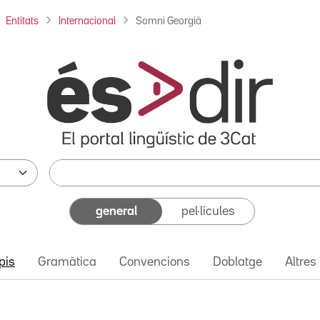
Entitats
Internacional
Somni Georgià
general
pel·lícules
pis
Gramàtica
Convencions
Doblatge
Altres