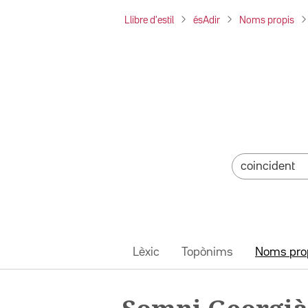
Llibre d'estil
ésAdir
Noms propis
Lèxic
Topònims
Noms pro