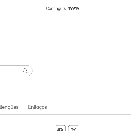
Continguts:
49919
 llengües
Enllaços