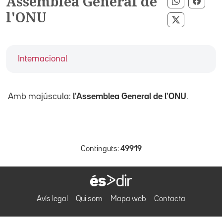
Assemblea General de
Compartir
Compa
l'ONU
Compartir 
Internacional
Amb majúscula:
l'Assemblea General de l'ONU
.
Continguts:
49919
Avís legal
Qui som
Mapa web
Contacta