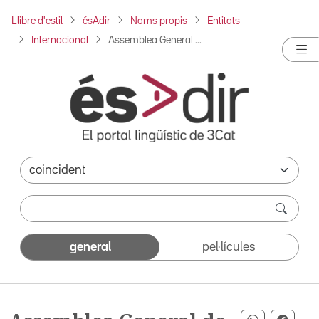
Llibre d'estil
ésAdir
Noms propis
Entitats
Internacional
Assemblea General ...
general
pel·lícules