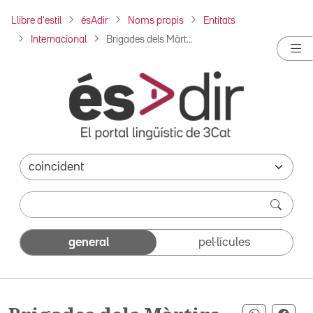
Llibre d'estil
ésAdir
Noms propis
Entitats
Internacional
Brigades dels Màrt...
general
pel·lícules