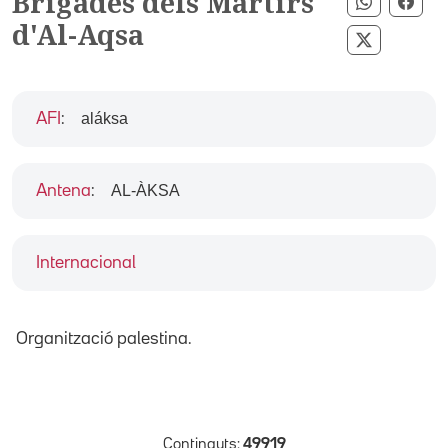
Brigades dels Màrtirs
Comparti
Comp
d'Al-Aqsa
Compartir
aláksa
AFI
:
AL-ÀKSA
Antena
:
Internacional
Organització palestina.
Continguts:
49919