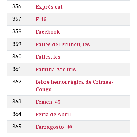
Exprés.cat
356
F-16
357
Facebook
358
Falles del Pirineu, les
359
Falles, les
360
Família Arc Iris
361
febre hemorràgica de Crimea-
362
Congo
Femen
363
Feria de Abril
364
Ferragosto
365