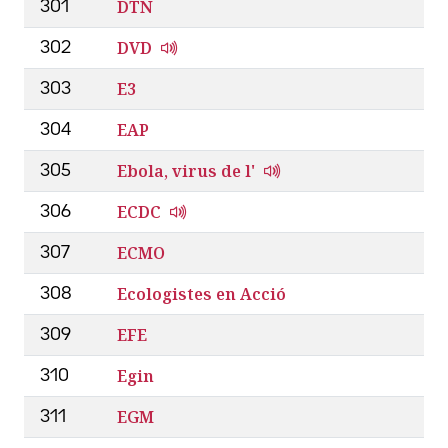
DTN
301
DVD
302
E3
303
EAP
304
Ebola, virus de l'
305
ECDC
306
ECMO
307
Ecologistes en Acció
308
EFE
309
Egin
310
EGM
311