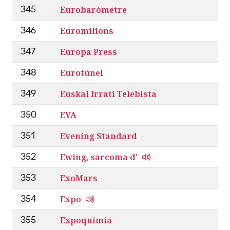
Eurobaròmetre
345
Euromilions
346
Europa Press
347
Eurotúnel
348
Euskal Irrati Telebista
349
EVA
350
Evening Standard
351
Ewing, sarcoma d'
352
ExoMars
353
Expo
354
Expoquimia
355