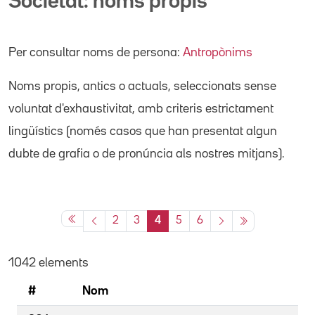
Societat: noms propis
Per consultar noms de persona:
Antropònims
Noms propis
, antics o actuals,
seleccionats sense
voluntat d'exhaustivitat, amb criteris estrictament
lingüístics (només casos que han presentat algun
dubte de grafia o de pronúncia als nostres mitjans).
2
3
4
5
6
1042 elements
#
Nom