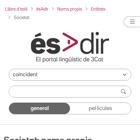
Llibre d'estil
ésAdir
Noms propis
Entitats
Societat
general
pel·lícules