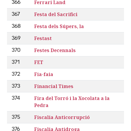
Ferrari Land
366
Festa del Sacrifici
367
Festa dels Súpers, la
368
Festast
369
Festes Decennals
370
FET
371
Fia-faia
372
Financial Times
373
Fira del Torró i la Xocolata a la
374
Pedra
Fiscalia Anticorrupció
375
Fiscalia Antidroga
376