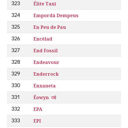
Élite Taxi
323
Empordà Dempeus
324
En Peu de Pau
325
Encèlad
326
End Fossil
327
Endeavour
328
Enderrock
329
Enxaneta
330
Éowyn
331
EPA
332
EPI
333