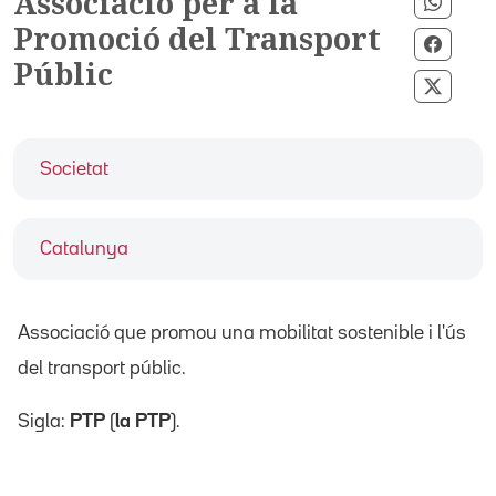
Associació per a la
Compa
Promoció del Transport
Compa
Públic
Compar
Societat
Catalunya
Associació que promou una mobilitat sostenible i l'ús
del transport públic.
Sigla:
PTP
(
la PTP
).