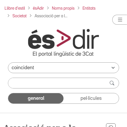
Llibre d'estil
ésAdir
Noms propis
Entitats
Societat
Associació per a l...
general
pel·lícules