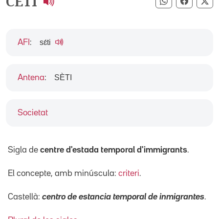
CETI
Compartir pe
Compart
Co
sɛ́ti
AFI
:
SÈTI
Antena
:
Societat
Sigla de
centre d'estada temporal d'immigrants
.
El concepte, amb minúscula:
criteri
.
Castellà:
centro de estancia temporal de inmigrantes
.