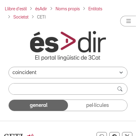
Llibre d'estil
ésAdir
Noms propis
Entitats
Societat
CETI
general
pel·lícules