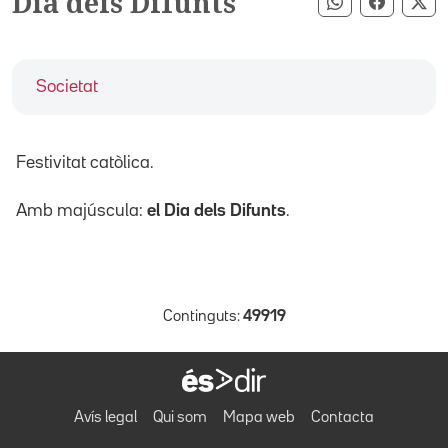
Dia dels Difunts
Compartir pe
Compart
Co
Societat
Festivitat catòlica.
Amb majúscula:
el Dia dels Difunts
.
Continguts:
49919
Avís legal
Qui som
Mapa web
Contacta