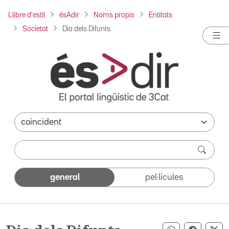
Llibre d'estil
ésAdir
Noms propis
Entitats
Societat
Dia dels Difunts
general
pel·lícules