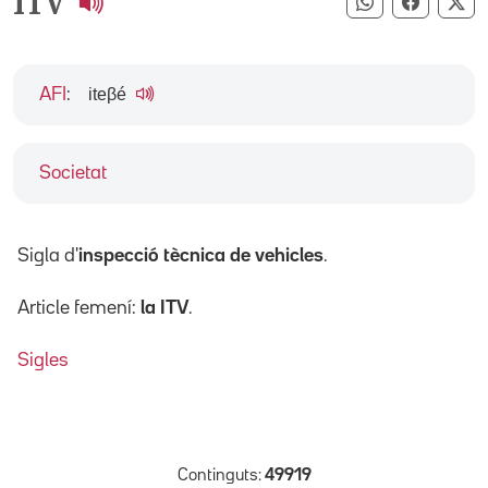
ITV
Compartir pe
Compart
Co
iteβé
AFI
:
Societat
Sigla d'
inspecció tècnica de vehicles
.
Article femení:
la ITV
.
Sigles
Continguts:
49919