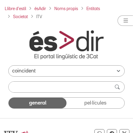
Llibre d'estil
ésAdir
Noms propis
Entitats
Societat
ITV
general
pel·lícules