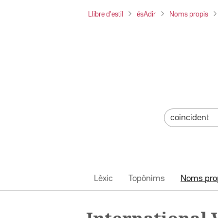
Llibre d'estil
ésAdir
Noms propis
Lèxic
Topònims
Noms pro