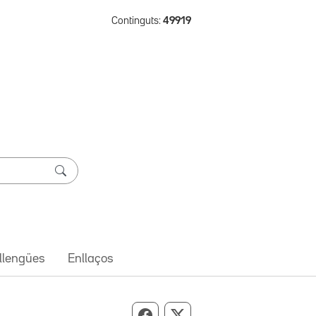
Continguts:
49919
 llengües
Enllaços