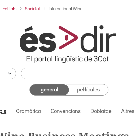
Entitats
Societat
International Wine...
general
pel·lícules
pis
Gramàtica
Convencions
Doblatge
Altres