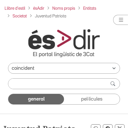
Llibre d'estil
ésAdir
Noms propis
Entitats
Societat
Juventud Patriota
general
pel·lícules