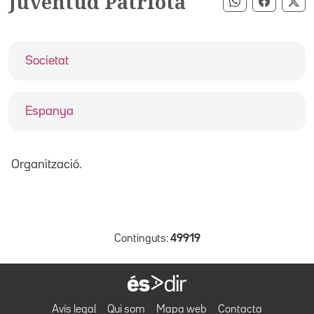
Juventud Patriota
Compartir pe
Compart
Co
Societat
Espanya
Organització.
Continguts:
49919
Avís legal
Qui som
Mapa web
Contacta