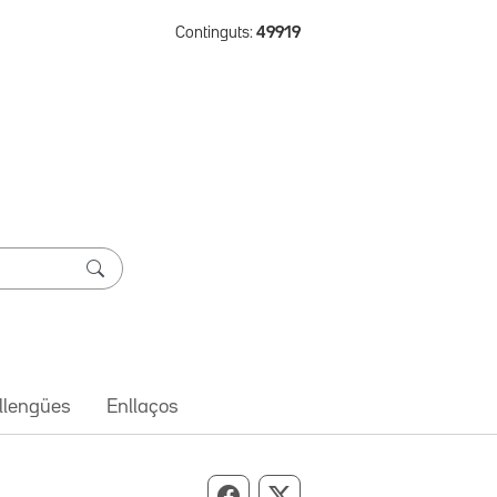
Continguts:
49919
 llengües
Enllaços