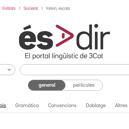
Entitats
Societat
Kelvin, escala
general
pel·lícules
pis
Gramàtica
Convencions
Doblatge
Altres