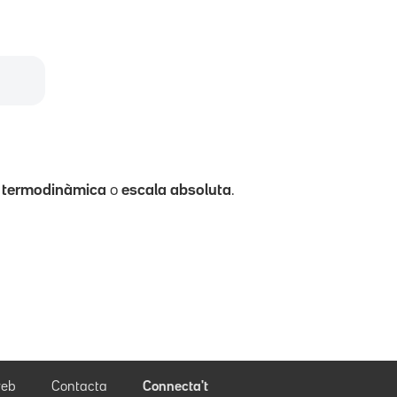
 termodinàmica
o
escala absoluta
.
eb
Contacta
Connecta't