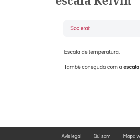
escala Kelvin
Societat
Escala de temperatura.
També coneguda com a
escala
Avís legal
Qui som
Mapa w