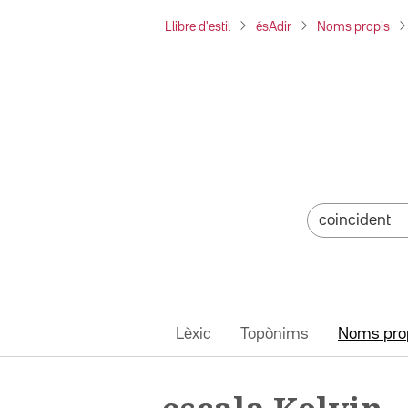
Llibre d'estil
ésAdir
Noms propis
Lèxic
Topònims
Noms pro