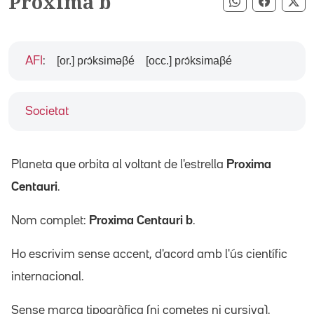
Proxima b
Compartir pe
Compart
Co
[or.] pɾɔ́ksiməβé
[occ.] pɾɔ́ksimaβé
AFI
:
Societat
Planeta que orbita al voltant de l'estrella
Proxima
Centauri
.
Nom complet:
Proxima Centauri b
.
Ho escrivim sense accent, d'acord amb l'ús científic
internacional.
Sense marca tipogràfica (ni cometes ni cursiva).