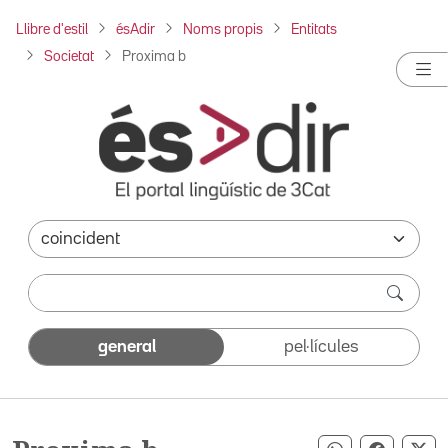
Llibre d'estil
ésAdir
Noms propis
Entitats
Societat
Proxima b
general
pel·lícules