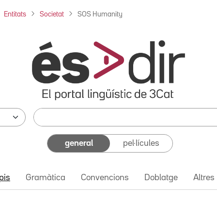
Entitats
Societat
SOS Humanity
general
pel·lícules
pis
Gramàtica
Convencions
Doblatge
Altres