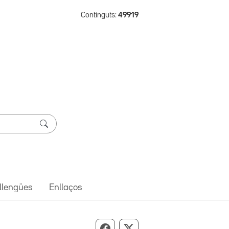
Continguts:
49919
 llengües
Enllaços