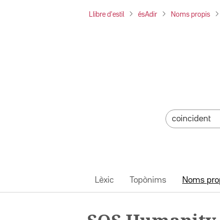
Llibre d'estil
ésAdir
Noms propis
Lèxic
Topònims
Noms pro