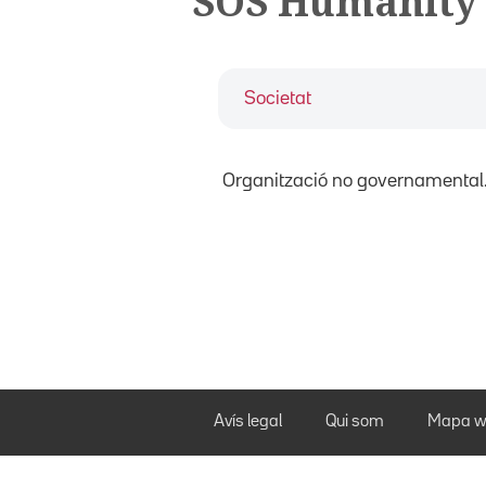
SOS Humanity
Societat
Organització no governamental
Avís legal
Qui som
Mapa w