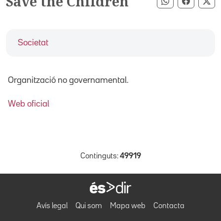
Save the Children
Compartir pe
Compart
Co
Societat
Organització no governamental.
Web oficial
Continguts:
49919
Avís legal
Qui som
Mapa web
Contacta