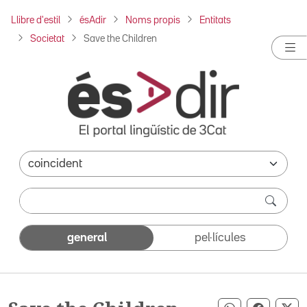
Llibre d'estil
ésAdir
Noms propis
Entitats
Societat
Save the Children
general
pel·lícules