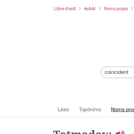
Llibre d'estil
ésAdir
Noms propis
Lèxic
Topònims
Noms pro