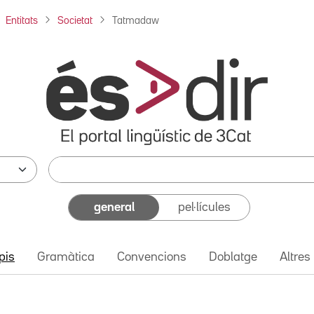
Entitats
Societat
Tatmadaw
general
pel·lícules
pis
Gramàtica
Convencions
Doblatge
Altres