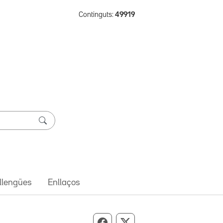
Continguts:
49919
 llengües
Enllaços