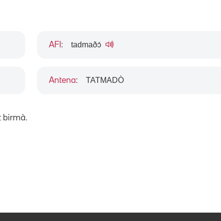
tadmaðɔ́
AFI
:
TATMADÒ
Antena
:
t birmà.