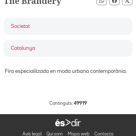
The Brandery
Compartir pe
Compart
Co
Societat
Catalunya
Fira especialitzada en moda urbana contemporània.
Continguts:
49919
Avís legal
Qui som
Mapa web
Contacta