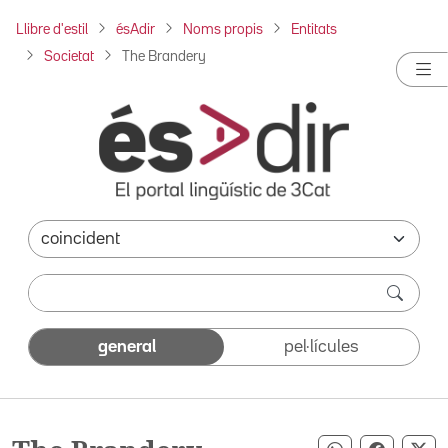
Llibre d'estil
ésAdir
Noms propis
Entitats
Societat
The Brandery
general
pel·lícules