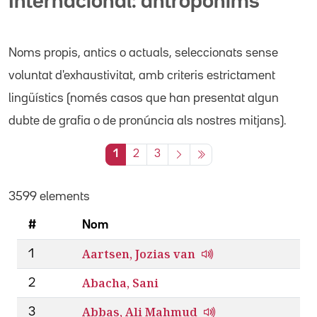
Internacional: antropònims
Noms propis
, antics o actuals,
seleccionats sense
voluntat d'exhaustivitat, amb criteris estrictament
lingüístics (només casos que han presentat algun
dubte de grafia o de pronúncia als nostres mitjans).
1
2
3
3599 elements
#
Nom
Aartsen, Jozias van
1
Abacha, Sani
2
Abbas, Ali Mahmud
3