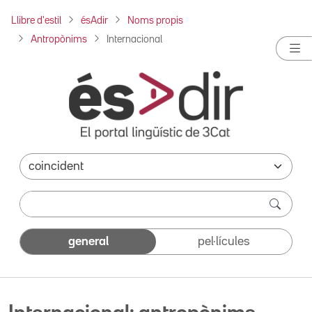
Llibre d'estil
ésAdir
Noms propis
Antropònims
Internacional
general
pel·lícules