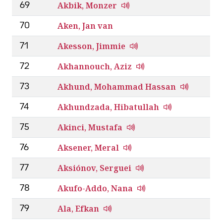
Akbik, Monzer
69
Aken, Jan van
70
Akesson, Jimmie
71
Akhannouch, Aziz
72
Akhund, Mohammad Hassan
73
Akhundzada, Hibatullah
74
Akinci, Mustafa
75
Aksener, Meral
76
Aksiónov, Serguei
77
Akufo-Addo, Nana
78
Ala, Efkan
79