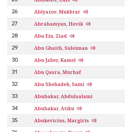
Ablyazov, Mukhtar
26
Abrahamyan, Hovik
27
Abu Ein, Ziad
28
Abu Ghaith, Suleiman
29
Abu Jaber, Kamel
30
Abu Qasra, Murhaf
31
Abu Shehadeh, Sami
32
Abubakar, Abdulsalami
33
Abubakar, Atiku
34
Abukevicius, Margiris
35