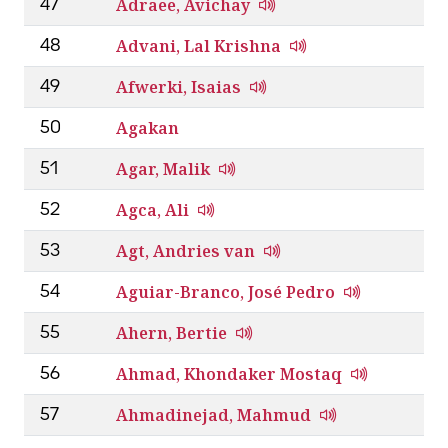
Adraee, Avichay
47
Advani, Lal Krishna
48
Afwerki, Isaias
49
Agakan
50
Agar, Malik
51
Agca, Ali
52
Agt, Andries van
53
Aguiar-Branco, José Pedro
54
Ahern, Bertie
55
Ahmad, Khondaker Mostaq
56
Ahmadinejad, Mahmud
57