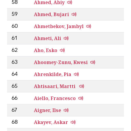
Ahmed, Abiy
58
Ahmed, Bujari
59
Ahmetbekov, Jambyl
60
Ahmeti, Ali
61
Aho, Esko
62
Ahoomey-Zunu, Kwesi
63
Ahrenkilde, Pia
64
Ahtisaari, Martti
65
Aiello, Francesco
66
Aigner, Ilse
67
Akayev, Askar
68