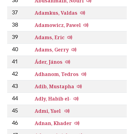
Abusahmain, Nouri
36
Adamkus, Valdas
37
Adamowicz, Pawel
38
Adams, Eric
39
Adams, Gerry
40
Áder, János
41
Adhanom, Tedros
42
Adib, Mustapha
43
Adly, Habib el-
44
Admi, Yael
45
Adnan, Khader
46