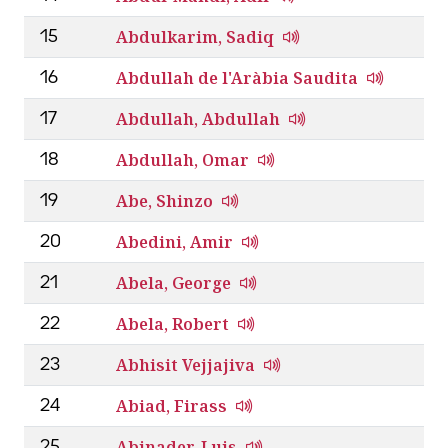
Abdulkarim, Sadiq
15
Abdullah de l'Aràbia Saudita
16
Abdullah, Abdullah
17
Abdullah, Omar
18
Abe, Shinzo
19
Abedini, Amir
20
Abela, George
21
Abela, Robert
22
Abhisit Vejjajiva
23
Abiad, Firass
24
Abinader, Luis
25