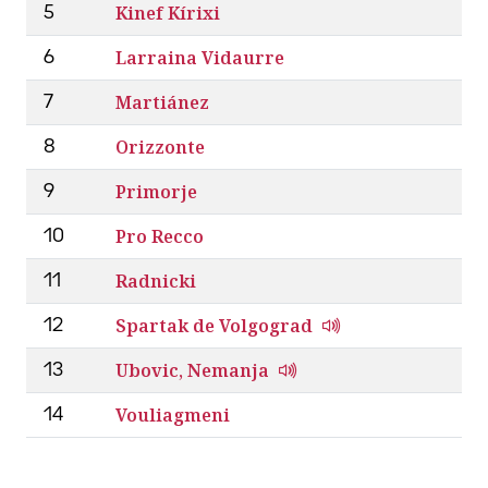
Kinef Kírixi
5
Larraina Vidaurre
6
Martiánez
7
Orizzonte
8
Primorje
9
Pro Recco
10
Radnicki
11
Spartak de Volgograd
12
Ubovic, Nemanja
13
Vouliagmeni
14