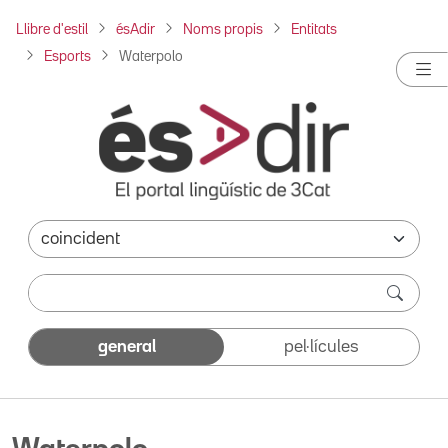
Llibre d'estil
ésAdir
Noms propis
Entitats
Esports
Waterpolo
general
pel·lícules