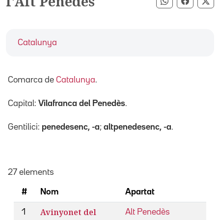
l'Alt Penedès
Compartir pe
Compart
Co
Catalunya
Comarca de
Catalunya
.
Capital:
Vilafranca del Penedès
.
Gentilici:
penedesenc, -a
;
altpenedesenc, -a
.
27 elements
#
Nom
Apartat
Avinyonet del
1
Alt Penedès