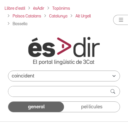
Llibre d'estil
ésAdir
Topònims
Països Catalans
Catalunya
Alt Urgell
Bassella
general
pel·lícules