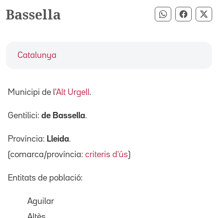
Bassella
Compartir pe
Compart
Co
Catalunya
Municipi de l'
Alt Urgell
.
Gentilici:
de Bassella
.
Província:
Lleida
.
(comarca/província:
criteris d'ús
)
Entitats de població:
Aguilar
Altès