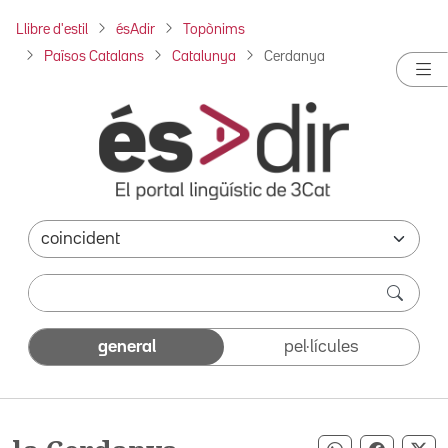
Llibre d'estil
ésAdir
Topònims
Països Catalans
Catalunya
Cerdanya
general
pel·lícules