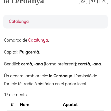
la Cerdanya
Compartir pe
Compart
Co
Catalunya
Comarca de
Catalunya
.
Capital:
Puigcerdà
.
Gentilici:
cerdà, -ana
(forma preferent);
ceretà, -ana
.
Ús general amb article:
la Cerdanya
. L'omissió de
l'article té tradició històrica en el parlar local.
17 elements
#
Nom
Apartat