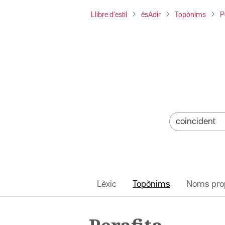
Llibre d'estil
ésAdir
Topònims
P
Lèxic
Topònims
Noms pro