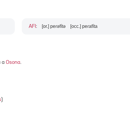
[or.] peɾəfítə
[occ.] peɾafíta
AFI
:
a a
Osona
.
s
)