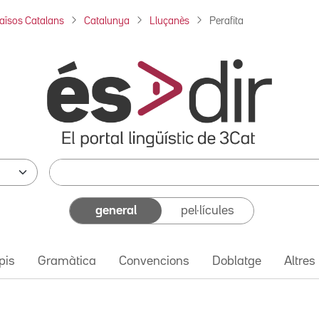
aïsos Catalans
Catalunya
Lluçanès
Perafita
general
pel·lícules
pis
Gramàtica
Convencions
Doblatge
Altres