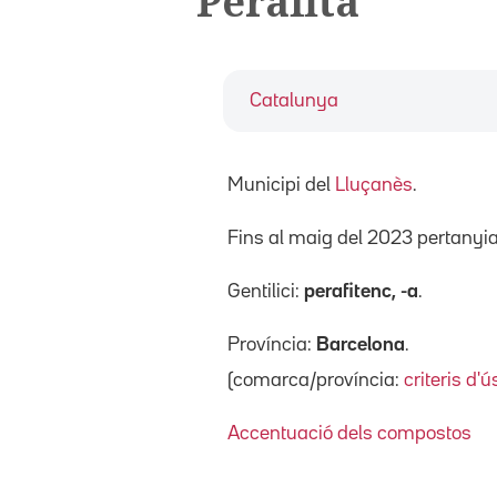
Perafita
Catalunya
Municipi del
Lluçanès
.
Fins al maig del 2023 pertanyi
Gentilici:
perafitenc, -a
.
Província:
Barcelona
.
(comarca/província:
criteris d'ú
Accentuació dels compostos