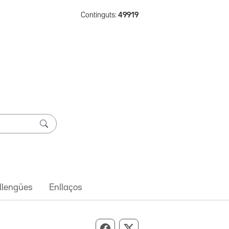
Continguts:
49919
 llengües
Enllaços