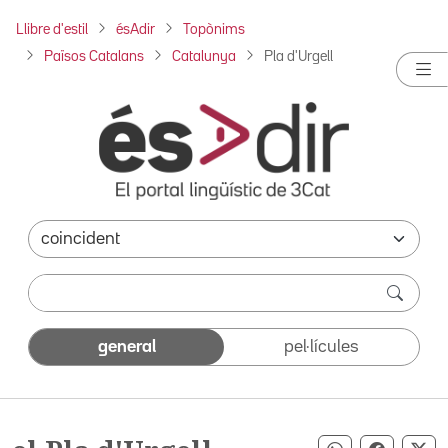
Llibre d'estil
ésAdir
Topònims
Països Catalans
Catalunya
Pla d'Urgell
general
pel·lícules