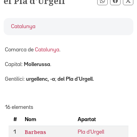
el Pla d'Urgell
Compartir pe
Compart
Co
Catalunya
Comarca de
Catalunya
.
Capital:
Mollerussa
.
Gentilici:
urgellenc, -a
;
del Pla d'Urgell
.
16 elements
#
Nom
Apartat
Barbens
1
Pla d'Urgell