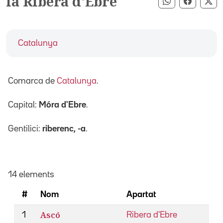
la Ribera d'Ebre
Compartir pe
Compart
Co
Catalunya
Comarca de
Catalunya
.
Capital:
Móra d'Ebre
.
Gentilici:
riberenc, -a
.
14 elements
#
Nom
Apartat
Ascó
1
Ribera d'Ebre