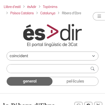
Llibre d'estil
ésAdir
Topònims
Països Catalans
Catalunya
Ribera d'Ebre
general
pel·lícules