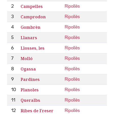
Campelles
2
Ripollès
Camprodon
3
Ripollès
Gombrèn
4
Ripollès
Llanars
5
Ripollès
Llosses, les
6
Ripollès
Molló
7
Ripollès
Ogassa
8
Ripollès
Pardines
9
Ripollès
Planoles
10
Ripollès
Queralbs
11
Ripollès
Ribes de Freser
12
Ripollès