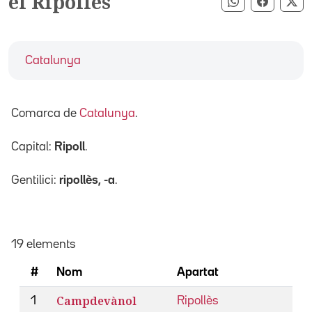
el Ripollès
Compartir pe
Compart
Co
Catalunya
Comarca de
Catalunya
.
Capital:
Ripoll
.
Gentilici:
ripollès, -a
.
19 elements
#
Nom
Apartat
Campdevànol
1
Ripollès