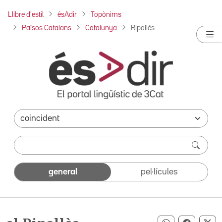
Llibre d'estil
ésAdir
Topònims
Països Catalans
Catalunya
Ripollès
general
pel·lícules