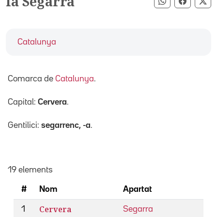
la Segarra
Compartir pe
Compart
Co
Catalunya
Comarca de
Catalunya
.
Capital:
Cervera
.
Gentilici:
segarrenc, -a
.
19 elements
#
Nom
Apartat
Cervera
1
Segarra