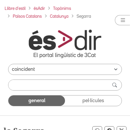
Llibre d'estil
ésAdir
Topònims
Països Catalans
Catalunya
Segarra
general
pel·lícules