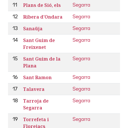
Plans de Sió, els
11
Segarra
Ribera d'Ondara
12
Segarra
Sanaüja
13
Segarra
Sant Guim de
14
Segarra
Freixenet
Sant Guim de la
15
Segarra
Plana
Sant Ramon
16
Segarra
Talavera
17
Segarra
Tarroja de
18
Segarra
Segarra
Torrefeta i
19
Segarra
Florejacs