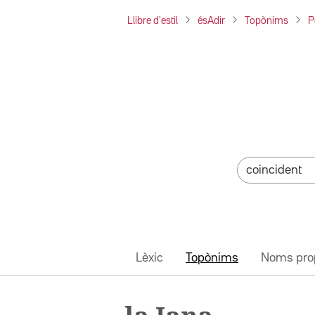
Llibre d'estil
ésAdir
Topònims
P
Lèxic
Topònims
Noms pro