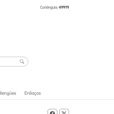
Continguts:
49919
 llengües
Enllaços