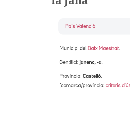
la Jana
País Valencià
Municipi del
Baix Maestrat
.
Gentilici:
janenc, -a
.
Província:
Castelló
.
(comarca/província:
criteris d'ú