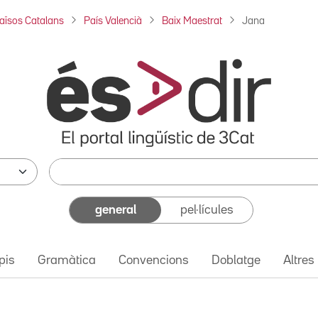
aïsos Catalans
País Valencià
Baix Maestrat
Jana
general
pel·lícules
pis
Gramàtica
Convencions
Doblatge
Altres