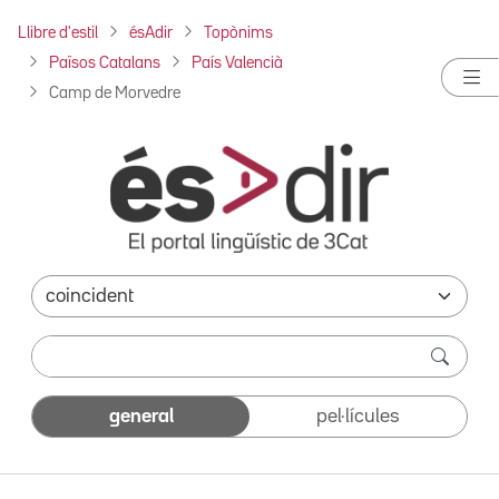
Llibre d'estil
ésAdir
Topònims
Països Catalans
País Valencià
Camp de Morvedre
general
pel·lícules