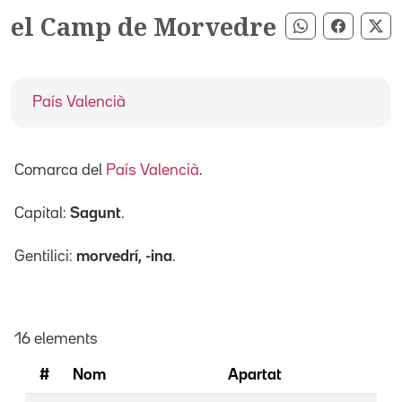
el Camp de Morvedre
Compartir pe
Compart
Co
País Valencià
Comarca del
País Valencià
.
Capital:
Sagunt
.
Gentilici:
morvedrí, -ina
.
16 elements
#
Nom
Apartat