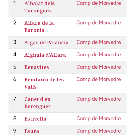
Albalat dels
1
Camp de Morvedre
Tarongers
Alfara de la
2
Camp de Morvedre
Baronia
Algar de Palància
3
Camp de Morvedre
Algímia d'Alfara
4
Camp de Morvedre
Benavites
5
Camp de Morvedre
Benifairó de les
6
Camp de Morvedre
Valls
Canet d'en
7
Camp de Morvedre
Berenguer
Estivella
8
Camp de Morvedre
Faura
9
Camp de Morvedre